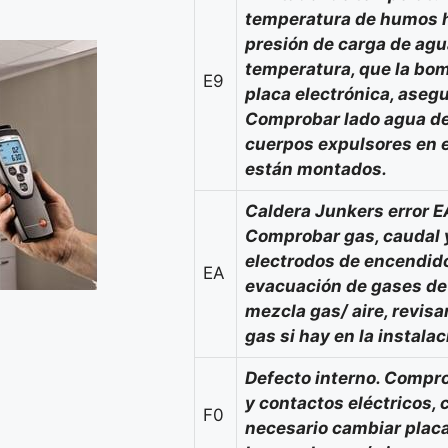
temperatura de humos h
presión de carga de agua
temperatura, que la bom
E9
placa electrónica, asegu
Comprobar lado agua de
cuerpos expulsores en e
están montados.
Caldera Junkers error E
Comprobar gas, caudal y
electrodos de encendido
EA
evacuación de gases de 
mezcla gas/ aire, revis
gas si hay en la instalac
Defecto interno. Compro
y contactos eléctricos,
F0
necesario cambiar placa