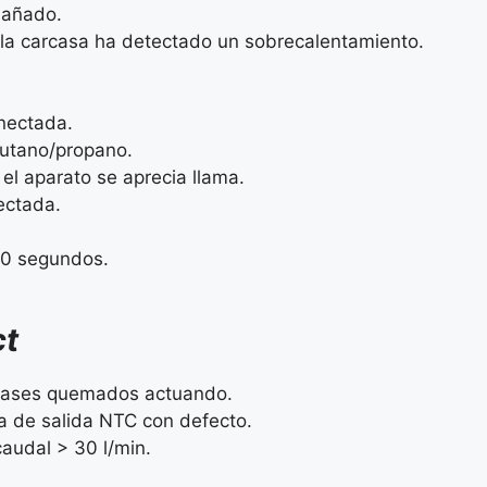
dañado.
 la carcasa ha detectado un sobrecalentamiento.
nectada.
butano/propano.
el aparato se aprecia llama.
ectada.
30 segundos.
ct
e gases quemados actuando.
a de salida NTC con defecto.
audal > 30 l/min.