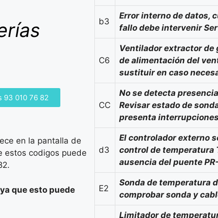
Error interno de datos,
b3
erías
fallo debe intervenir Ser
Ventilador extractor de 
C6
de alimentación del venti
sustituir en caso necesa
No se detecta presencia
s 93 010 76 82
CC
Revisar estado de sonda
presenta interrupciones
El controlador externo s
ece en la pantalla de
d3
control de temperatura 
de estos codigos puede
ausencia del puente PR
82.
Sonda de temperatura de
E2
 ya que esto puede
comprobar sonda y cabl
Limitador de temperatur