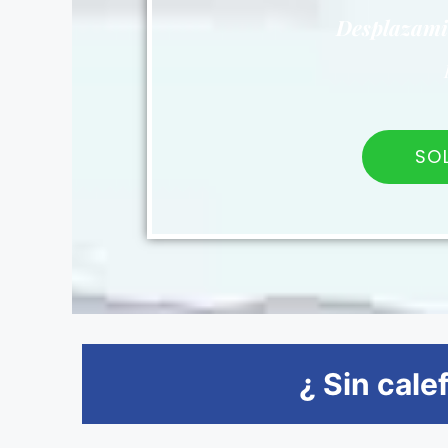
Desplazamie
SO
¿ Sin cale