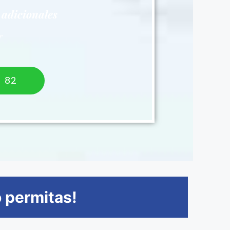
 adicionales
r
 82
o permitas!