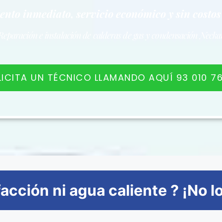
nto inmediato, servicio económico y sin costos
Reparación e instalación de calderas de gas y condensación Necka
LICITA UN TÉCNICO LLAMANDO AQUÍ 93 010 76
facción ni agua caliente ? ¡No l