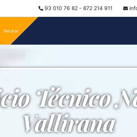
93 010 76 82 - 872 214 911
in
Neckar
icio Técnico N
Vallirana