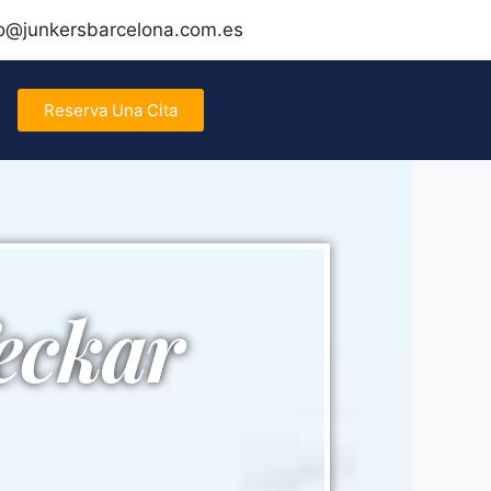
fo@junkersbarcelona.com.es
Reserva Una Cita
eckar