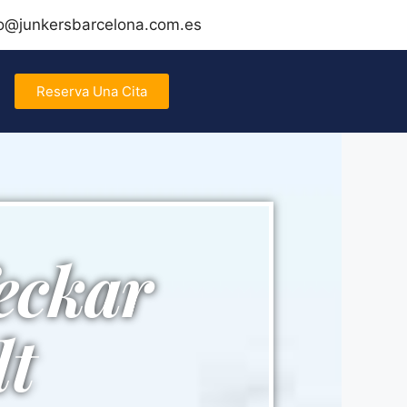
fo@junkersbarcelona.com.es
Reserva Una Cita
eckar
lt