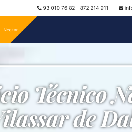
93 010 76 82 - 872 214 911
in
Neckar
icio Técnico N
ilassar de Da