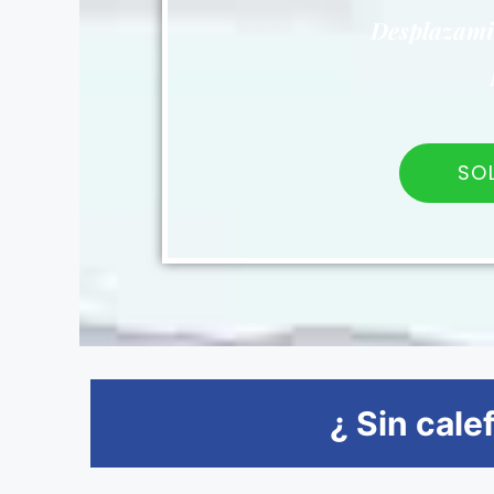
Desplazamie
SO
¿ Sin cale