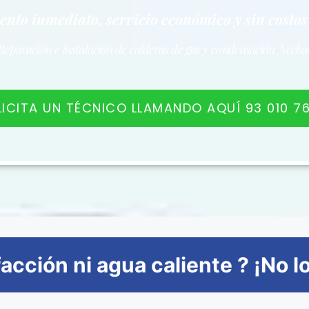
nto inmediato, servicio económico y sin costos
Reparación e instalación de calderas de gas y condensación Necka
LICITA UN TÉCNICO LLAMANDO AQUÍ 93 010 76
facción ni agua caliente ? ¡No l