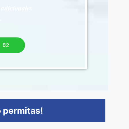
 adicionales
r
 82
o permitas!