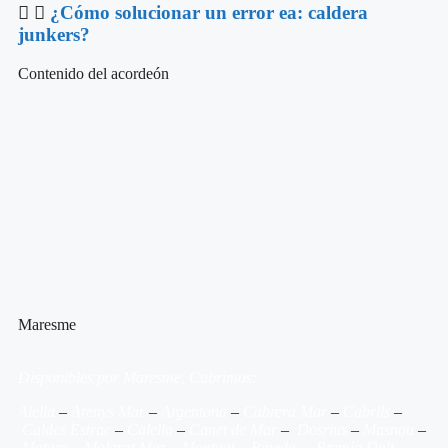
¿Cómo solucionar un error ea: caldera
junkers?
Contenido del acordeón
Maresme
Disponibles por Maresme, Cubrimos:
Alella
–
Arenys Mar
–
Argentona
–
Cabrera Mar
–
Cabrils
–
Caldes Estrac
–
Calella
–
Canet de Mar
–
Dosrius
–
Masnou
–
Mataro
–
Malgrat Mar
–
Montgat
–
Pineda
–
Premia Dalt
–