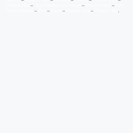
Premia Mar
–
Sant Andreu Llavaneras
–
Sant Pol Mar
–
Sant
Vicens Montalt
–
Teia
–
Tiana
–
Vilassar Dalt
–
Vilassar Mar
.